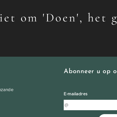
et om 'Doen', het 
Abonneer u op o
enzande
E-mailadres